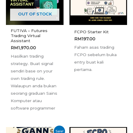
OUT OF STOCK
FUTIVA – Futures
FCPO Starter Kit
Trading Virtual
RM
197.00
Assistant
Faham asas trading
RM
1,970.00
FCPO sebelum buka
Hasilkan trading
entry buat kali
strategy. Buat signal
pertama.
sendiri base on your
own trading rule.
Walaupun anda bukan
seorang graduan Sains
Komputer atau
software programmer
Current
Original
Sale!