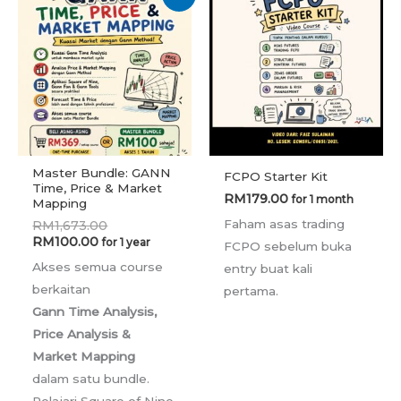
price
price
is:
was:
RM100.00.
RM1,673.00.
Master Bundle: GANN
FCPO Starter Kit
Time, Price & Market
RM
179.00
for 1 month
Mapping
Faham asas trading
RM
1,673.00
RM
100.00
for 1 year
FCPO sebelum buka
Akses semua course
entry buat kali
berkaitan
pertama.
Gann Time Analysis,
Price Analysis &
Market Mapping
dalam satu bundle.
Pelajari Square of Nine,