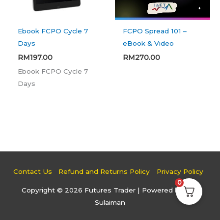
Ebook FCPO Cycle 7
FCPO Spread 101 –
Days
eBook & Video
RM
197.00
RM
270.00
Ebook FCPO Cycle 7
Days
Contact Us
Refund and Returns Policy
Privacy Policy
0
Copyright © 2026
Futures Trader
| Powered by Faiz
Sulaiman