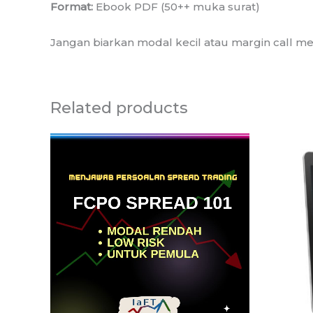
Format:
Ebook PDF (50++ muka surat)
Jangan biarkan modal kecil atau margin call 
Related products