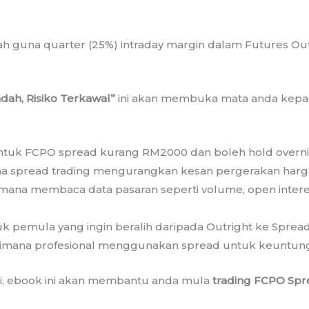
ah guna quarter (25%) intraday margin dalam Futures Ou
ah, Risiko Terkawal”
ini akan membuka mata anda kepad
ntuk FCPO spread kurang RM2000 dan boleh hold overnig
na spread trading mengurangkan kesan pergerakan harga
mana membaca data pasaran seperti volume, open intere
uk pemula yang ingin beralih daripada Outright ke Spread
aimana profesional menggunakan spread untuk keuntunga
i, ebook ini akan membantu anda mula
trading FCPO Spre