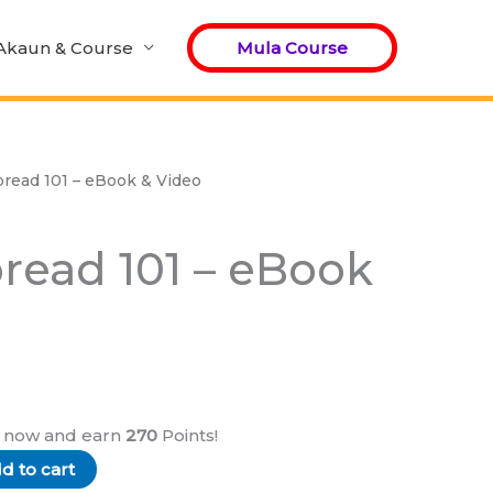
Akaun & Course
Mula Course
read 101 – eBook & Video
read 101 – eBook
t now and earn
270
Points!
d to cart