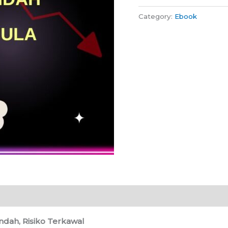
Category:
Ebook
dah, Risiko Terkawal