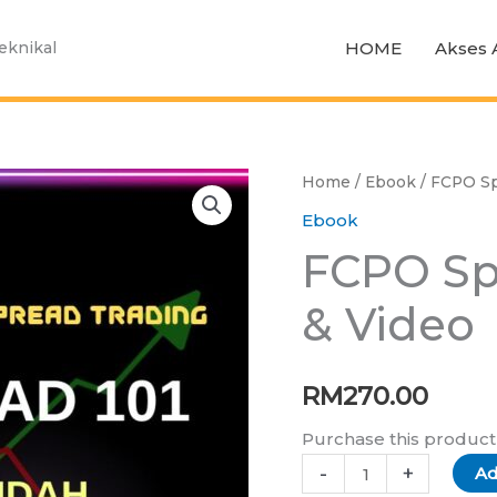
HOME
Akses 
Teknikal
FCPO
Home
/
Ebook
/ FCPO Sp
Spread
Ebook
101
FCPO Sp
-
eBook
& Video
&
Video
RM
270.00
quantity
Purchase this produc
-
+
Ad