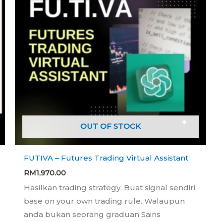
OUT OF STOCK
FUTIVA – Futures Trading Virtual Assistant
RM
1,970.00
Hasilkan trading strategy. Buat signal sendiri
base on your own trading rule. Walaupun
anda bukan seorang graduan Sains