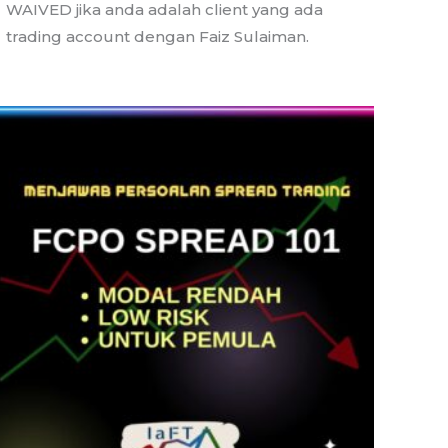
WAIVED jika anda adalah client yang ada
trading account dengan Faiz Sulaiman.