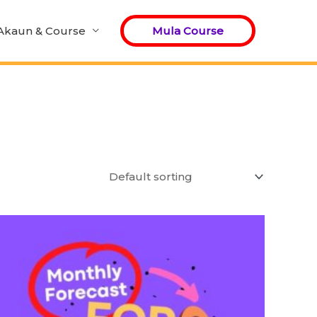
Akaun & Course
Mula Course