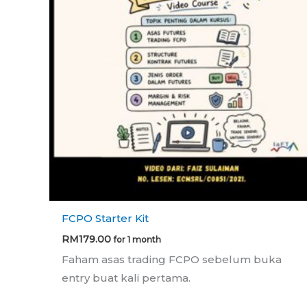
FCPO Starter Kit
RM
179.00
for 1 month
Faham asas trading FCPO sebelum buka
entry buat kali pertama.