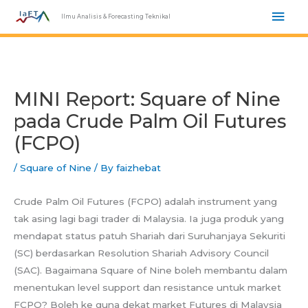
Skip
Mai
Ilmu Analisis & Forecasting Teknikal
to
Men
content
MINI Report: Square of Nine
pada Crude Palm Oil Futures
(FCPO)
/
Square of Nine
/ By
faizhebat
Crude Palm Oil Futures (FCPO) adalah instrument yang
tak asing lagi bagi trader di Malaysia. Ia juga produk yang
mendapat status patuh Shariah dari Suruhanjaya Sekuriti
(SC) berdasarkan Resolution Shariah Advisory Council
(SAC). Bagaimana Square of Nine boleh membantu dalam
menentukan level support dan resistance untuk market
FCPO? Boleh ke guna dekat market Futures di Malaysia